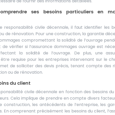
cessaire de fournir des informations détaillées.
omprendre ses besoins particuliers en ma
esponsabilité civile décennale, il faut identifier les b
n ou de rénovation. Pour une construction, la garantie déc
 dommages compromettant la solidité de l’ouvrage pend
nt de vérifier si l’assurance dommages ouvrage est néce
ffectant la solidité de l’ouvrage. De plus, une ass
 être requise pour les entreprises intervenant sur le cha
et de solliciter des devis précis, tenant compte des r
tion ou de rénovation.
oins du client
sponsabilité civile décennale en fonction des besoins du 
eurs. Cela implique de prendre en compte divers facteur
e construction, les antécédents de l’entreprise, les gar
és. En comprenant précisément les besoins du client, l’as