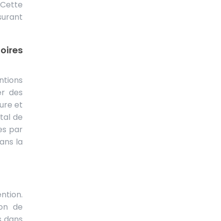
 Cette
surant
oires
ntions
er des
ture et
tal de
es par
dans la
ntion.
ion de
rs dans