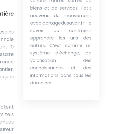
vendre toutes sortes de
biens et de services. Petit
tière
nouveau du mouvement
avec partagedusavoir.fr : le
savoir ou comment
esoins
apprendre les uns des
ennale
autres. C’est comme un
ant 10
système d’échange, de
ssaire
valorisation des
urance
connaissances et des
ntier.
informations dans tous les
isques
domaines.
client
s tels
anties
sureur