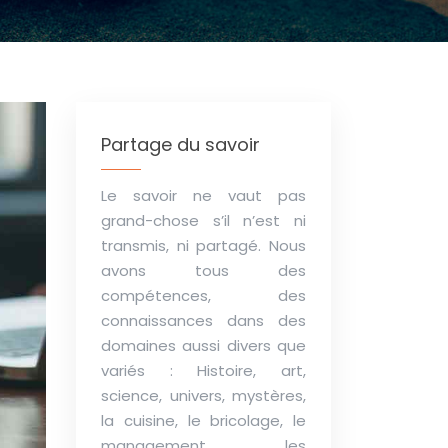
Partage du savoir
Le savoir ne vaut pas
grand-chose s’il n’est ni
transmis, ni partagé. Nous
avons tous des
compétences, des
connaissances dans des
domaines aussi divers que
variés : Histoire, art,
science, univers, mystères,
la cuisine, le bricolage, le
management, les