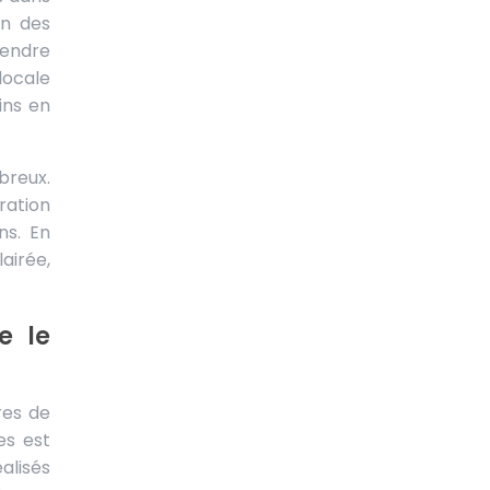
on des
rendre
locale
ins en
breux.
ration
ns. En
airée,
e le
res de
es est
alisés