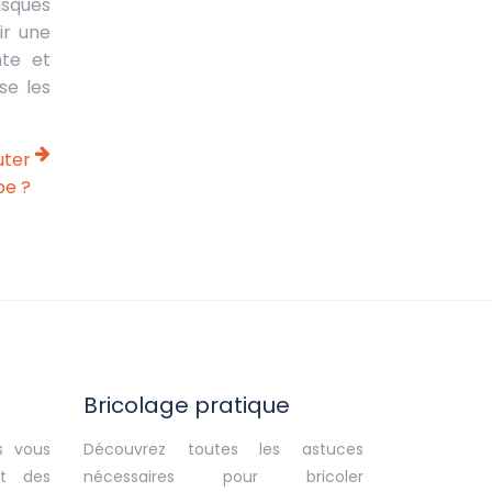
isques
ir une
nte et
se les
uter
pe ?
Bricolage pratique
s vous
Découvrez toutes les astuces
et des
nécessaires pour bricoler