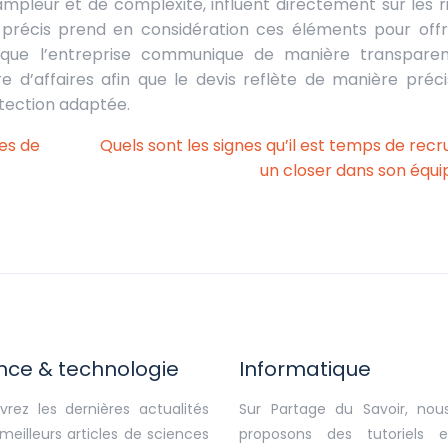
ampleur et de complexité, influent directement sur les r
s précis prend en considération ces éléments pour offr
t que l’entreprise communique de manière transpare
re d’affaires afin que le devis reflète de manière préci
otection adaptée.
ses de
Quels sont les signes qu’il est temps de recr
un closer dans son équi
nce & technologie
Informatique
rez les dernières actualités
Sur Partage du Savoir, nou
 meilleurs articles de sciences
proposons des tutoriels 