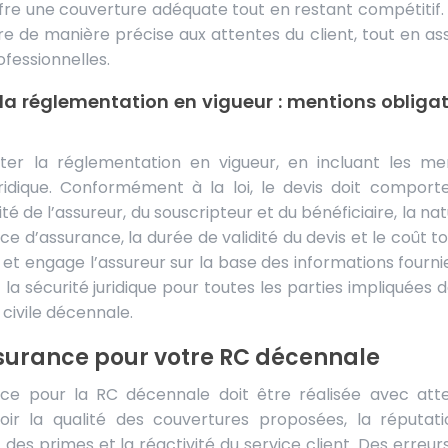
ffre une couverture adéquate tout en restant compétitif.
de manière précise aux attentes du client, tout en as
fessionnelles.
 la réglementation en vigueur : mentions obligat
cter la réglementation en vigueur, en incluant les me
uridique. Conformément à la loi, le devis doit comport
ité de l’assureur, du souscripteur et du bénéficiaire, la na
ce d’assurance, la durée de validité du devis et le coût to
ue et engage l’assureur sur la base des informations fourni
 la sécurité juridique pour toutes les parties impliquées 
 civile décennale.
surance pour votre RC décennale
ce pour la RC décennale doit être réalisée avec atte
voir la qualité des couvertures proposées, la réputat
ût des primes et la réactivité du service client. Des erreu