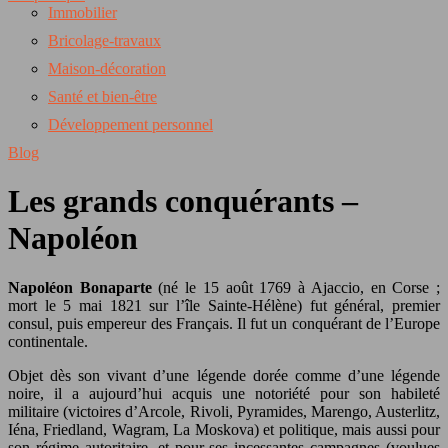
Immobilier
Bricolage-travaux
Maison-décoration
Santé et bien-être
Développement personnel
Blog
Les grands conquérants –
Napoléon
Napoléon Bonaparte
(né le 15 août 1769 à Ajaccio, en Corse ;
mort le 5 mai 1821 sur l’île Sainte-Hélène) fut général, premier
consul, puis empereur des Français. Il fut un conquérant de l’Europe
continentale.
Objet dès son vivant d’une légende dorée comme d’une légende
noire, il a aujourd’hui acquis une notoriété pour son habileté
militaire (victoires d’Arcole, Rivoli, Pyramides, Marengo, Austerlitz,
Iéna, Friedland, Wagram, La Moskova) et politique, mais aussi pour
son régime autoritaire, et pour ses incessantes campagnes (voulues