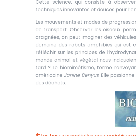
Cette science, qui consiste à observer les mécanismes de la nature pour trouver des solutions
techniques innovantes et douces pour l’
Les mouvements et modes de progression
de transport. Observer les oiseaux perm
araignées, on peut imaginer des véhicules 
domaine des robots amphibies qui est co
réfléchir sur les principes de l’hydrodyn
monde animal et végétal nous indiquaient
tard ? Le biomimétisme, terme renvoyant 
américaine
Janine Benyus
. Elle passionn
des déchets.
Les bases essentielles pour enrichir sa 