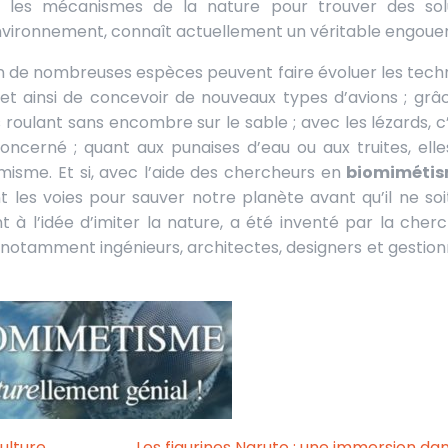
environnement, connaît actuellement un véritable engou
 de nombreuses espèces peuvent faire évoluer les tech
et ainsi de concevoir de nouveaux types d’avions ; grâ
roulant sans encombre sur le sable ; avec les lézards, c’
ncerné ; quant aux punaises d’eau ou aux truites, elle
amisme.
Et si, avec l’aide des chercheurs en
biomiméti
 les voies pour sauver notre planète avant qu’il ne soi
à l’idée d’imiter la nature, a été inventé par la cher
e notamment ingénieurs, architectes, designers et gestion
culture
Les figurines Naruto : une immersion dan