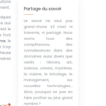
ement.
Partage du savoir
niques
Le savoir ne vaut pas
ce aux
grand-chose s’il n’est ni
est le
transmis, ni partagé. Nous
s font
avons tous des
sme
, le
compétences, des
t trop
connaissances dans des
cheuse
domaines aussi divers que
naires
variés : Histoire, art,
science, univers, mystères,
la cuisine, le bricolage, le
management, les
nouvelles technologies…
Alors, pourquoi ne pas en
faire profiter au plus grand
nombre ?
s la